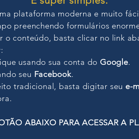
É super simples:
ma plataforma moderna e muito fácil
mpo preenchendo formulários enormes
 o conteúdo, basta clicar no link ab
:
ique usando sua conta do
Google
.
ando seu
Facebook
.
jeito tradicional, basta digitar seu
e-m
ra.
BOTÃO ABAIXO PARA ACESSAR A P