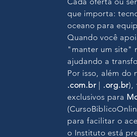
Cada oferta ou se
que importa: tecno
oceano para equipa
Quando você apoia
"manter um site" n
ajudando a transf
Por isso, além do 
.com.br
|
.org.br
)
,
exclusivos para
M
(CursoBiblicoOnli
para facilitar o a
o Instituto está p