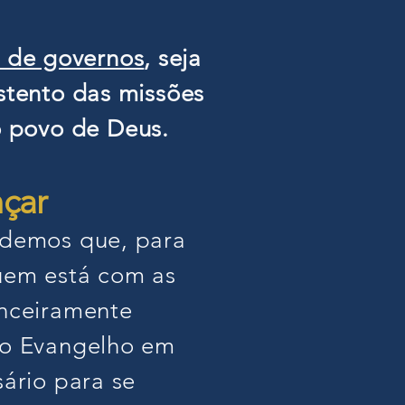
 de governos
, seja
stento das missões
o povo de Deus.
nçar
endemos que, para
quem está com as
anceiramente
 ao Evangelho em
sário para se