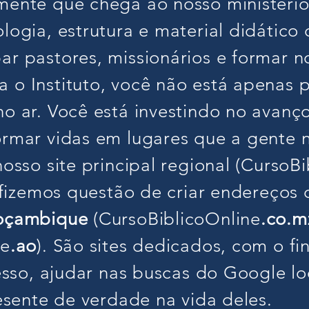
mente que chega ao nosso ministério 
logia, estrutura e material didático
r pastores, missionários e formar n
 o Instituto, você não está apenas
o ar. Você está investindo no avanço
ormar vidas em lugares que a gente 
nosso site principal regional (CursoB
 fizemos questão de criar endereços 
oçambique
(CursoBiblicoOnline
.co.m
ne
.ao
). São sites dedicados, com o fi
cesso, ajudar nas buscas do Google l
resente de verdade na vida deles.