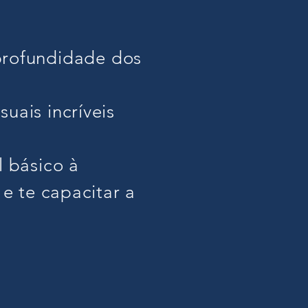
profundidade dos
suais incríveis
l básico à
 e te capacitar a