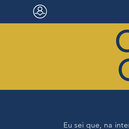
Instituto Bíblico
Palavra do Reino
C
Eu sei que, na int