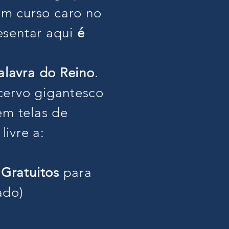
m curso caro no
resentar aqui
é
Palavra do Reino
.
cervo gigantesco
em telas de
ivre a:
Gratuitos
para
ado)