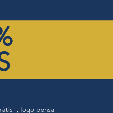
?
Sobre
O que fazemos?
Contribua
%
S
rátis", logo pensa