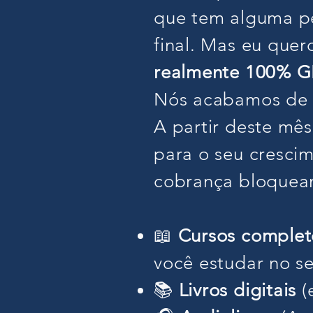
que tem alguma pe
final. Mas eu quer
realmente 100% 
Nós acabamos de a
A partir deste mê
para o seu crescim
cobrança bloquean
📖
Cursos complet
você estudar no s
📚
Livros digitais
(