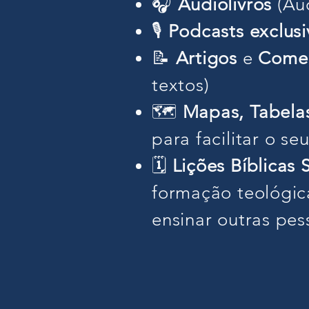
🎧
Audiolivros
(Au
🎙️
Podcasts exclusi
📝
Artigos
e
Comen
textos)
🗺️
Mapas, Tabelas
para facilitar o se
🗓️
Lições Bíblicas
formação teológica
ensinar outras pes