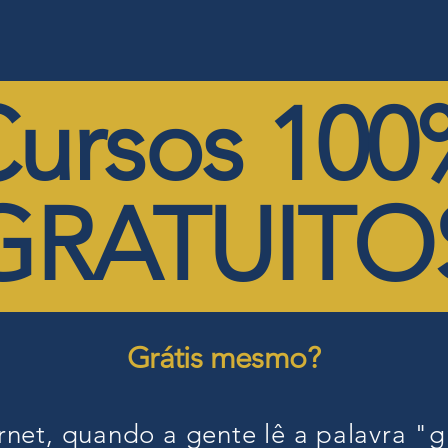
Início
Cursos
GRATUITO
ursos 100
GRATUITO
Grátis mesmo?
ernet, quando a gente lê a palavra "g