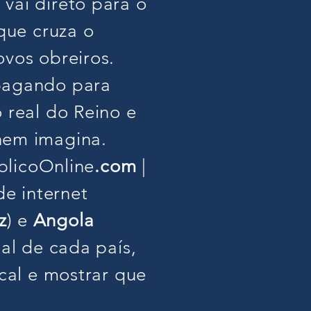
vai direto para o
 que cruza o
ovos obreiros.
 pagando para
 real do Reino e
nem imagina.
iblicoOnline
.com
|
de internet
z
) e
Angola
nal de cada país,
ocal e mostrar que