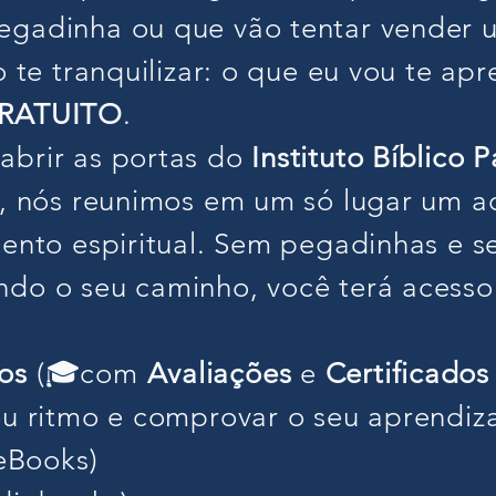
gadinha ou que vão tentar vender u
o te tranquilizar: o que eu vou te ap
GRATUITO
.
brir as portas do
Instituto Bíblico 
s, nós reunimos em um só lugar um a
ento espiritual. Sem pegadinhas e s
do o seu caminho, você terá acesso l
os
(🎓com
Avaliações
e
Certificados
eu ritmo e comprovar o seu aprendiz
eBooks)