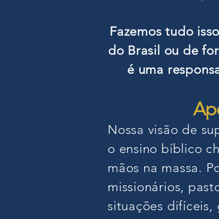
Fazemos tudo iss
do Brasil ou de f
é uma responsa
Apo
Nossa visão de su
o ensino bíblico 
mãos na massa. Por
missionários, pas
situações difíceis