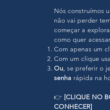
Nós construímos u
não vai perder te
começar a explorar
como quer acessar
Com apenas um cl
Com um clique us
Ou
, se preferir o 
senha
rápida na ho
👉
[CLIQUE NO 
CONHECER]